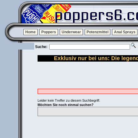
Home
Poppers
Underwear
Potenzmittel
Anal Sprays
Suche:
Exklusiv nur bei uns: Die lege
Leider kein Treffer zu diesem Suchbegriff.
Möchten Sie noch einmal suchen?