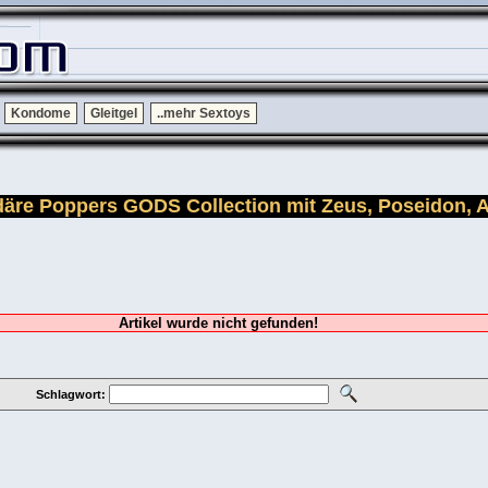
Kondome
Gleitgel
..mehr Sextoys
ndäre Poppers GODS Collection mit Zeus, Poseidon, 
Artikel wurde nicht gefunden!
Schlagwort: