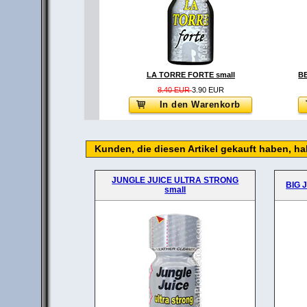
LA TORRE FORTE small
8.40 EUR
3.90 EUR
In den Warenkorb
Kunden, die diesen Artikel gekauft haben, h
JUNGLE JUICE ULTRA STRONG
BIG 
small