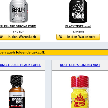
BERLIN HARD STRONG FORMULA small
BLACK TIGER small
8.40 EUR
8.40 EUR
In den Warenkorb
In den Warenkorb
aben auch folgende gekauft:
JUNGLE JUICE BLACK LABEL
RUSH ULTRA STRONG small