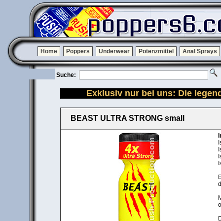
Home
Poppers
Underwear
Potenzmittel
Anal Sprays
Suche:
Exklusiv nur bei uns: Die lege
BEAST ULTRA STRONG small
I
I
I
I
I
E
d
M
o
D