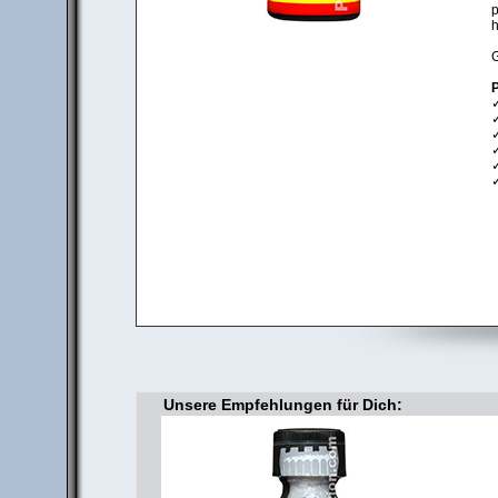
p
h
G
P
✓
✓
✓
✓
✓
Unsere Empfehlungen für Dich: