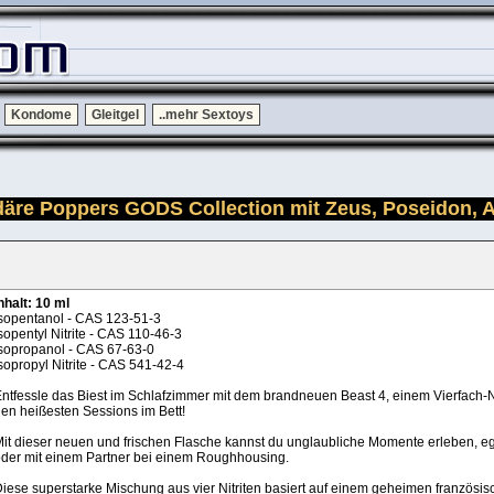
Kondome
Gleitgel
..mehr Sextoys
ndäre Poppers GODS Collection mit Zeus, Poseidon, 
nhalt: 10 ml
sopentanol - CAS 123-51-3
sopentyl Nitrite - CAS 110-46-3
sopropanol - CAS 67-63-0
sopropyl Nitrite - CAS 541-42-4
ntfessle das Biest im Schlafzimmer mit dem brandneuen Beast 4, einem Vierfach-
en heißesten Sessions im Bett!
it dieser neuen und frischen Flasche kannst du unglaubliche Momente erleben, eg
der mit einem Partner bei einem Roughhousing.
iese superstarke Mischung aus vier Nitriten basiert auf einem geheimen französi