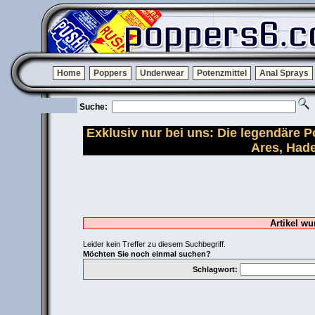
Home
Poppers
Underwear
Potenzmittel
Anal Sprays
Suche:
Exklusiv nur bei uns: Die legendäre 
Ares, Had
Artikel wu
Leider kein Treffer zu diesem Suchbegriff.
Möchten Sie noch einmal suchen?
Schlagwort: