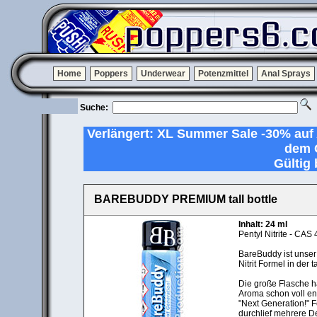
Home
Poppers
Underwear
Potenzmittel
Anal Sprays
Suche:
Verlängert: XL Summer Sale -30% au
dem 
Gültig 
BAREBUDDY PREMIUM tall bottle
Inhalt: 24 ml
Pentyl Nitrite - CAS
BareBuddy ist unser
Nitrit Formel in der ta
Die große Flasche ha
Aroma schon voll ent
"Next Generation!" F
durchlief mehrere De