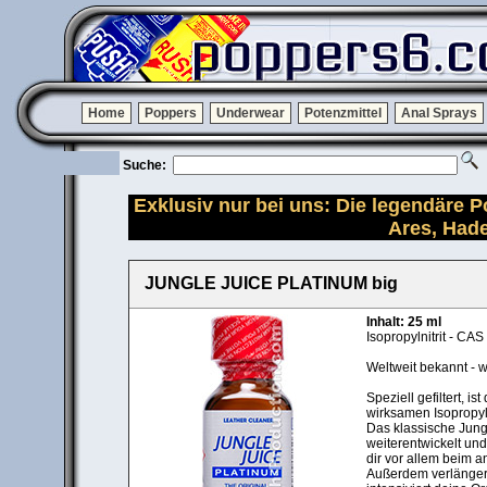
Home
Poppers
Underwear
Potenzmittel
Anal Sprays
Suche:
Exklusiv nur bei uns: Die legendäre 
Ares, Had
JUNGLE JUICE PLATINUM big
Inhalt: 25 ml
Isopropylnitrit - CA
Weltweit bekannt - w
Speziell gefiltert, i
wirksamen Isopropyl
Das klassische Jung
weiterentwickelt un
dir vor allem beim 
Außerdem verlängert